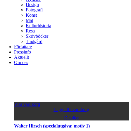
Design
Fotografi
Konst
Mat
Kulturhistoria
Resa
Skrivböcker
Trädgård
Författare
Pressinfo
Aktuellt
Om oss
Visa varukorg
Lägg till i varukorg
Detaljer
Walter Hirsch (specialutgåva: motiv 1)