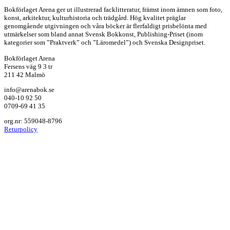
Bokförlaget Arena ger ut illustrerad facklitteratur, främst inom ämnen som foto,
konst, arkitektur, kulturhistoria och trädgård. Hög kvalitet präglar
genomgående utgivningen och våra böcker är flerfaldigt prisbelönta med
utmärkelser som bland annat Svensk Bokkonst, Publishing-Priset (inom
kategorier som ”Praktverk” och ”Läromedel”) och Svenska Designpriset.
Bokförlaget Arena
Fersens väg 9 3 tr
211 42 Malmö
info@arenabok.se
040-10 92 50
0709-69 41 35
org.nr: 559048-8796
Returpolicy