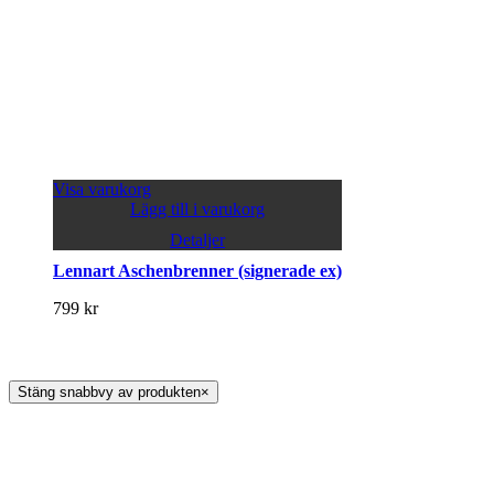
Visa varukorg
Lägg till i varukorg
Detaljer
Lennart Aschenbrenner (signerade ex)
799
kr
Stäng snabbvy av produkten
×