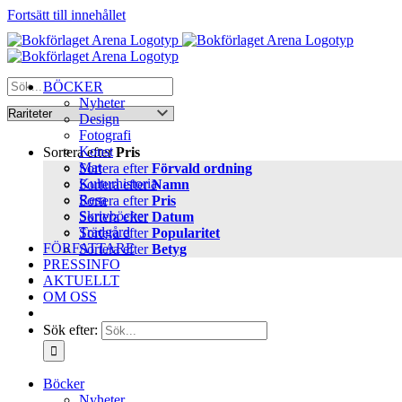
Fortsätt till innehållet
BÖCKER
Nyheter
Design
Fotografi
Konst
Sortera efter
Pris
Mat
Sortera efter
Förvald ordning
Kulturhistoria
Sortera efter
Namn
Resa
Sortera efter
Pris
Skrivböcker
Sortera efter
Datum
Trädgård
Sortera efter
Popularitet
FÖRFATTARE
Sortera efter
Betyg
PRESSINFO
AKTUELLT
OM OSS
Sök efter:
Böcker
Nyheter