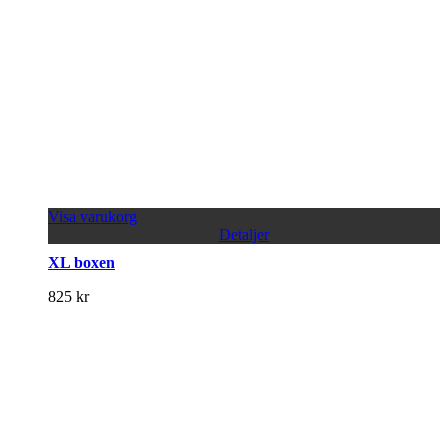
Visa varukorg
Detaljer
XL boxen
825
kr