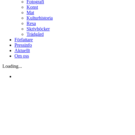
Fotografi
Konst
Mat
Kulturhistoria
Resa
Skrivböcker
Trädgård
Författare
Pressinfo
Aktuellt
Om oss
Loading...