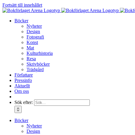
Fortsätt till innehållet
Böcker
Nyheter
Design
Fotografi
Konst
Mat
Kulturhistoria
Resa
Skrivböcker
Trädgård
Författare
Pressinfo
Aktuellt
Om oss
Sök efter:
Böcker
Nyheter
Design