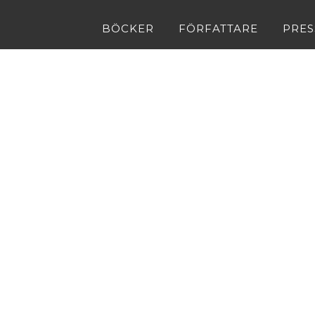
BÖCKER
FÖRFATTARE
PRES
Våra böcker