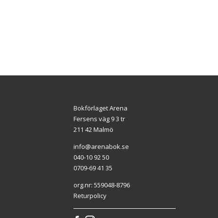
Bokförlaget Arena
Fersens väg 9 3 tr
211 42 Malmö
info@arenabok.se
040-10 92 50
0709-69 41 35
org.nr: 559048-8796
Returpolicy