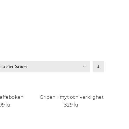
era efter
Datum
kaffeboken
Gripen: i myt och verklighet
99
kr
329
kr