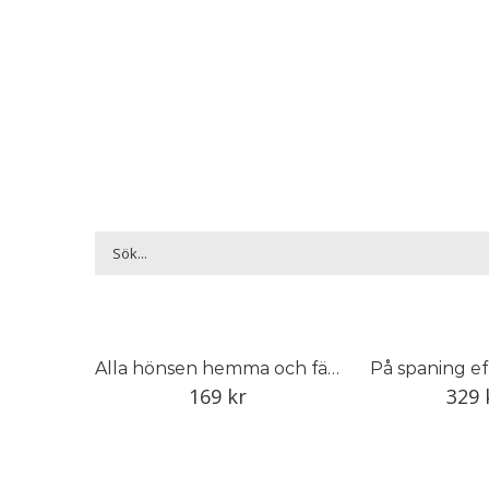
Alla hönsen hemma och färska ägg i köket
På spaning e
169
kr
329