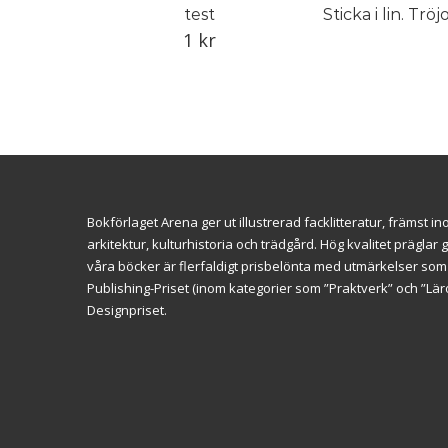
test
1
kr
Bokförlaget Arena ger ut illustrerad facklitteratur, främst 
arkitektur, kulturhistoria och trädgård. Hög kvalitet prägl
våra böcker är flerfaldigt prisbelönta med utmärkelser so
Publishing-Priset (inom kategorier som ”Praktverk” och ”L
Designpriset.