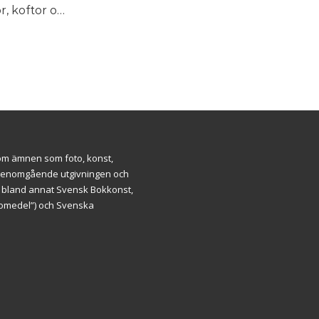
Sticka i lin. Tröjor, koftor och västar
inom ämnen som foto, konst,
ar genomgående utgivningen och
m bland annat Svensk Bokkonst,
äromedel”) och Svenska