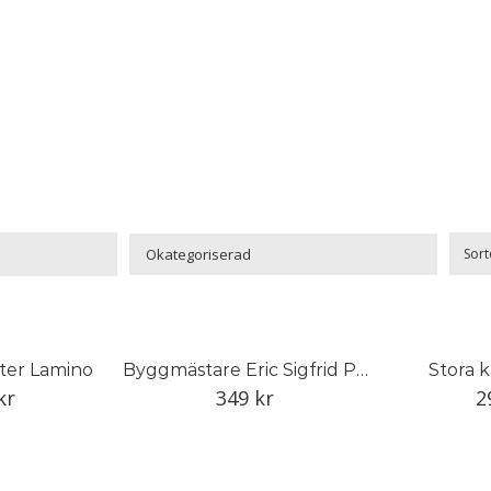
Sort

fter Lamino
Byggmästare Eric Sigfrid Persson: Malmgården 1935
Stora 
kr
349
kr
2