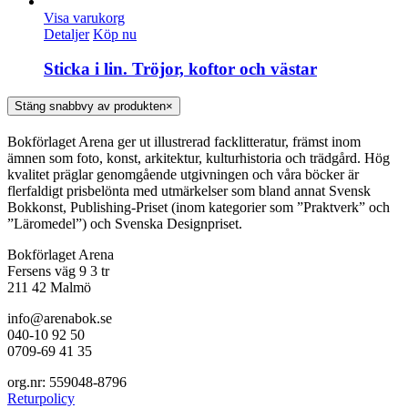
Visa varukorg
Detaljer
Köp nu
Sticka i lin. Tröjor, koftor och västar
Stäng snabbvy av produkten
×
Bokförlaget Arena ger ut illustrerad facklitteratur, främst inom
ämnen som foto, konst, arkitektur, kulturhistoria och trädgård. Hög
kvalitet präglar genomgående utgivningen och våra böcker är
flerfaldigt prisbelönta med utmärkelser som bland annat Svensk
Bokkonst, Publishing-Priset (inom kategorier som ”Praktverk” och
”Läromedel”) och Svenska Designpriset.
Bokförlaget Arena
Fersens väg 9 3 tr
211 42 Malmö
info@arenabok.se
040-10 92 50
0709-69 41 35
org.nr: 559048-8796
Returpolicy