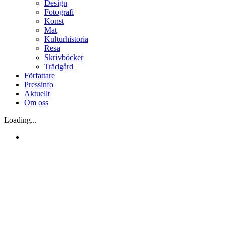
Design
Fotografi
Konst
Mat
Kulturhistoria
Resa
Skrivböcker
Trädgård
Författare
Pressinfo
Aktuellt
Om oss
Loading...