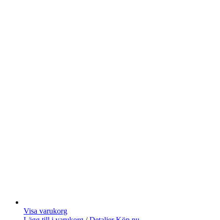
Visa varukorg
Lägg till i varukorg
/
Detaljer
Köp nu