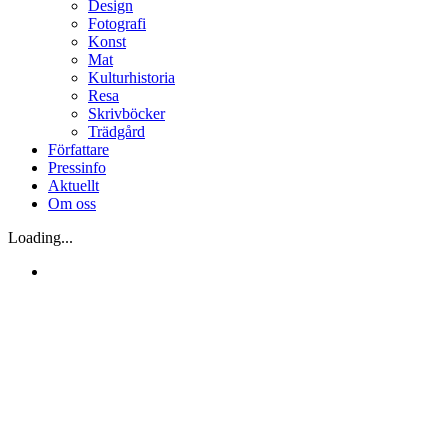
Design
Fotografi
Konst
Mat
Kulturhistoria
Resa
Skrivböcker
Trädgård
Författare
Pressinfo
Aktuellt
Om oss
Loading...