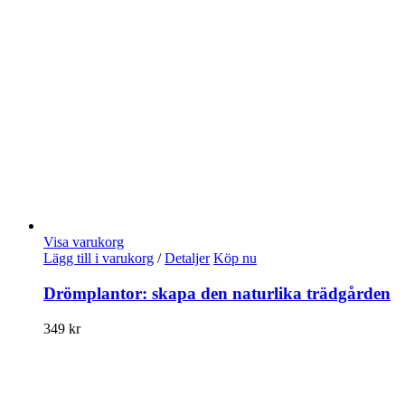
Visa varukorg
Lägg till i varukorg
/
Detaljer
Köp nu
Drömplantor: skapa den naturlika trädgården
349
kr