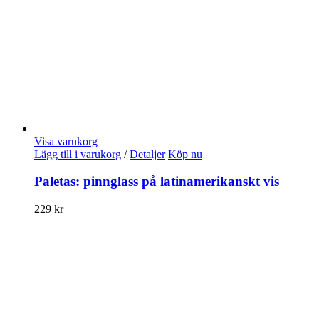
Visa varukorg
Lägg till i varukorg
/
Detaljer
Köp nu
Paletas: pinnglass på latinamerikanskt vis
229
kr