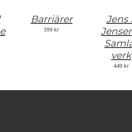
d
Barriärer
Jens 
e
Jensen
399
kr
Saml
verk
449
kr
me
Ragnhild
Tulpan
Godenius:
narci
Pionjär
289
kr