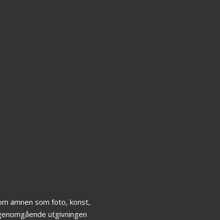
Linnés
The
,
herbarium:
Hidd
r
växtarkens
Stories
dolda
the
er
historia
Linne
e
Herbar
349
kr
349
kr
inom ämnen som foto, konst,
ar genomgående utgivningen