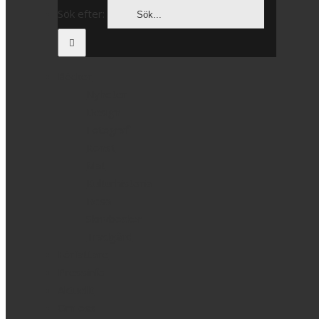
Sök efter:
Böcker
Nyheter
Design
Fotografi
Konst
Mat
Kulturhistoria
Resa
Skrivböcker
Trädgård
Författare
Pressinfo
Aktuellt
Om oss