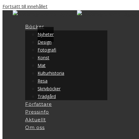
Fortsätt till innehållet
Böcker
Nyheter
Design
Fotografi
Konst
Mat
Kulturhistoria
Resa
Skrivböcker
Trädgård
Författare
Pressinfo
Aktuellt
Om oss