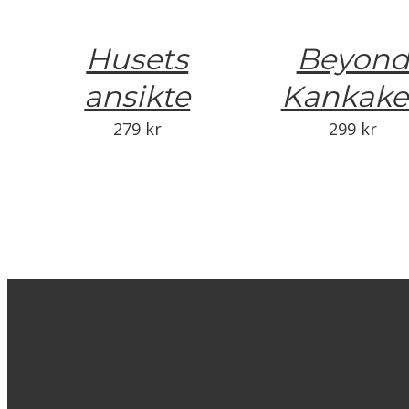
Husets
Beyon
ansikte
Kankake
279
kr
299
kr
Männens
Hem/Ho
bok
269
kr
239
kr