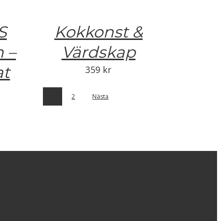
S
Kokkonst &
 –
Värdskap
at
359
kr
1
2
Nästa
 &
Stora
ss
kaffeboken
299
kr