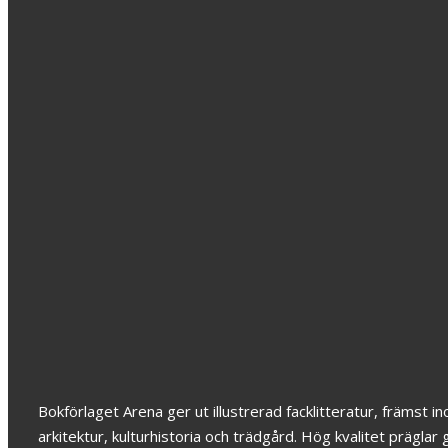
Nu är det
Korgar:
vackert
Material
teknike
399
kr
och
tradition
i Sverig
299
kr
Bokförlaget Arena ger ut illustrerad facklitteratur, främst 
arkitektur, kulturhistoria och trädgård. Hög kvalitet prägl