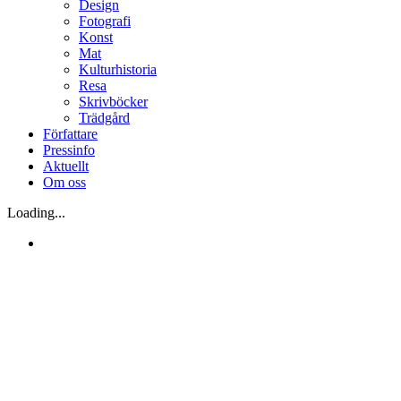
Design
Fotografi
Konst
Mat
Kulturhistoria
Resa
Skrivböcker
Trädgård
Författare
Pressinfo
Aktuellt
Om oss
Loading...