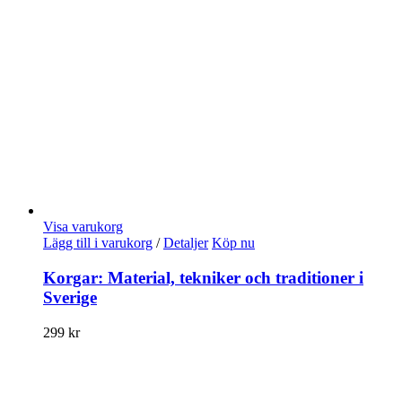
Visa varukorg
Lägg till i varukorg
/
Detaljer
Köp nu
Korgar: Material, tekniker och traditioner i
Sverige
299
kr