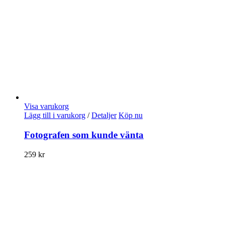
Visa varukorg
Lägg till i varukorg
/
Detaljer
Köp nu
Fotografen som kunde vänta
259
kr