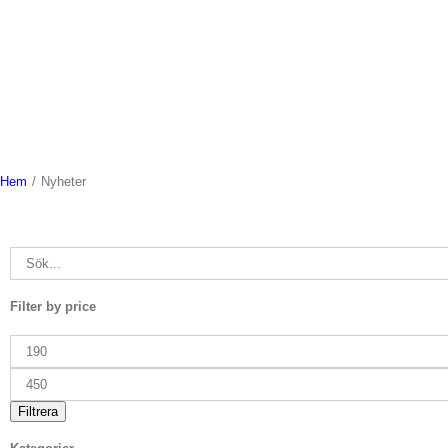
Hem
/
Nyheter
Filter by price
Min
pris
Max
pris
Filtrera