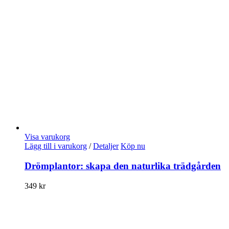
Visa varukorg
Lägg till i varukorg
/
Detaljer
Köp nu
Drömplantor: skapa den naturlika trädgården
349
kr