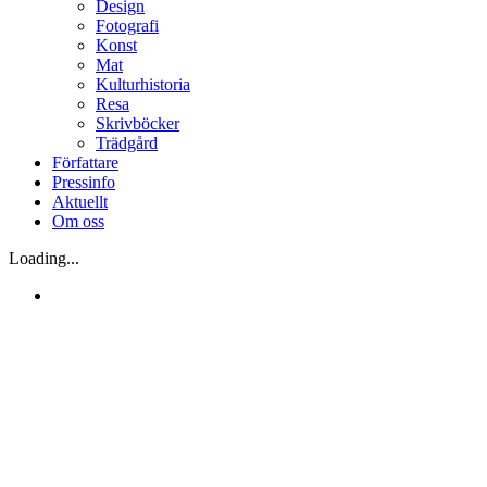
Design
Fotografi
Konst
Mat
Kulturhistoria
Resa
Skrivböcker
Trädgård
Författare
Pressinfo
Aktuellt
Om oss
Loading...