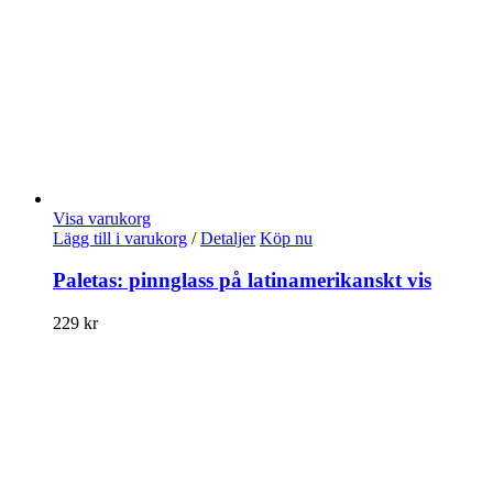
Visa varukorg
Lägg till i varukorg
/
Detaljer
Köp nu
Paletas: pinnglass på latinamerikanskt vis
229
kr