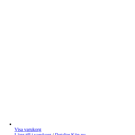
Visa varukorg
Lägg till i varukorg
/
Detaljer
Köp nu