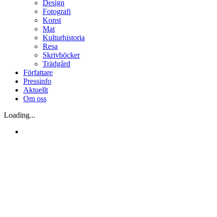
Design
Fotografi
Konst
Mat
Kulturhistoria
Resa
Skrivböcker
Trädgård
Författare
Pressinfo
Aktuellt
Om oss
Loading...