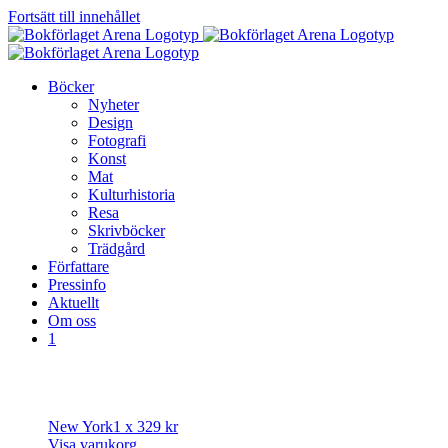
Fortsätt till innehållet
Böcker
Nyheter
Design
Fotografi
Konst
Mat
Kulturhistoria
Resa
Skrivböcker
Trädgård
Författare
Pressinfo
Aktuellt
Om oss
1
New York
1 x
329
kr
Visa varukorg