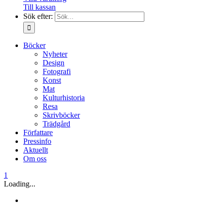
Till kassan
Sök efter:
Böcker
Nyheter
Design
Fotografi
Konst
Mat
Kulturhistoria
Resa
Skrivböcker
Trädgård
Författare
Pressinfo
Aktuellt
Om oss
1
Loading...