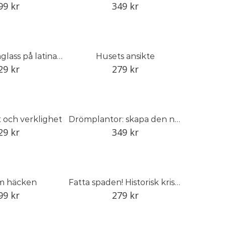
99
kr
349
kr
Paletas: pinnglass på latinamerikanskt vis
Husets ansikte
29
kr
279
kr
t och verklighet
Drömplantor: skapa den naturlika trädgården
29
kr
349
kr
m häcken
Fatta spaden! Historisk kristidsodling för framtida skördar
99
kr
279
kr