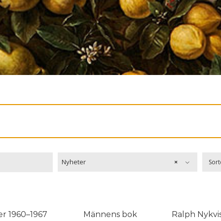

Nyheter
×
Sort
er 1960–1967
Männens bok