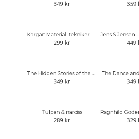
349
kr
359
Korgar: Material, tekniker och traditioner i Sverige
Jens S Jensen 
299
kr
449
The Hidden Stories of the Linnean Herbarium
The Dance and
349
kr
349
Tulpan & narciss
289
kr
329