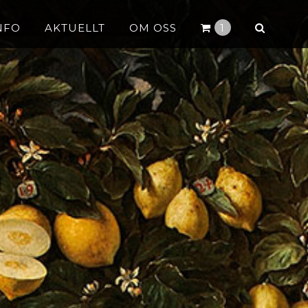
NFO
AKTUELLT
OM OSS
1