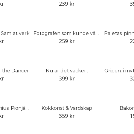
kr
239
kr
3
– Samlat verk
Fotografen som kunde vänta
kr
259
kr
2
 the Dancer
Nu är det vackert
Gripen: i my
kr
399
kr
3
Ragnhild Godenius: Pionjär inom svensk studiokeramik
Kokkonst & Värdskap
Bako
kr
359
kr
1