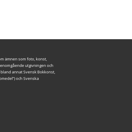
inom ämnen som foto, konst,
ar genomgående utgivningen och
m bland annat Svensk Bokkonst,
äromedel”) och Svenska