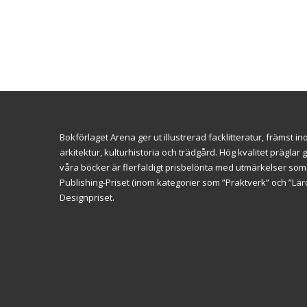
Bokförlaget Arena ger ut illustrerad facklitteratur, främst 
arkitektur, kulturhistoria och trädgård. Hög kvalitet prägl
våra böcker är flerfaldigt prisbelönta med utmärkelser so
Publishing-Priset (inom kategorier som ”Praktverk” och ”L
Designpriset.