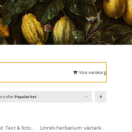
Visa varukorg
era efter
Popularitet
Ralph Nykvist: Text & fotografi
Linnés herbarium: växtarkens dolda historia