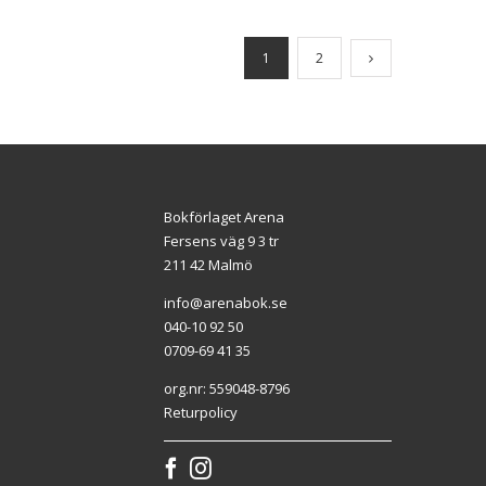
1
2
Bokförlaget Arena
Fersens väg 9 3 tr
211 42 Malmö
info@arenabok.se
040-10 92 50
0709-69 41 35
org.nr: 559048-8796
Returpolicy