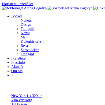
Fortsätt till innehållet
Böcker
Nyheter
Design
Fotografi
Konst
Mat
Kulturhistoria
Resa
Skrivböcker
Trädgård
Författare
Pressinfo
Aktuellt
Om oss
1
New York
1 x
329
kr
Visa varukorg
Till kassan