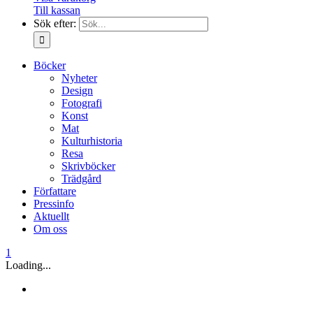
Till kassan
Sök efter:
Böcker
Nyheter
Design
Fotografi
Konst
Mat
Kulturhistoria
Resa
Skrivböcker
Trädgård
Författare
Pressinfo
Aktuellt
Om oss
1
Loading...