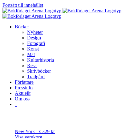
Fortsätt till innehållet
Böcker
Nyheter
Design
Fotografi
Konst
Mat
Kulturhistoria
Resa
Skrivböcker
Trädgård
Författare
Pressinfo
Aktuellt
Om oss
1
New York
1 x
329
kr
Visa varukorg