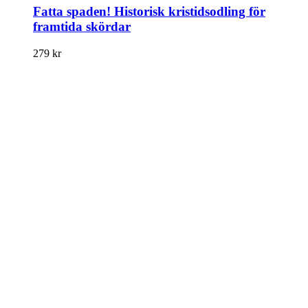
Fatta spaden! Historisk kristidsodling för
framtida skördar
279
kr