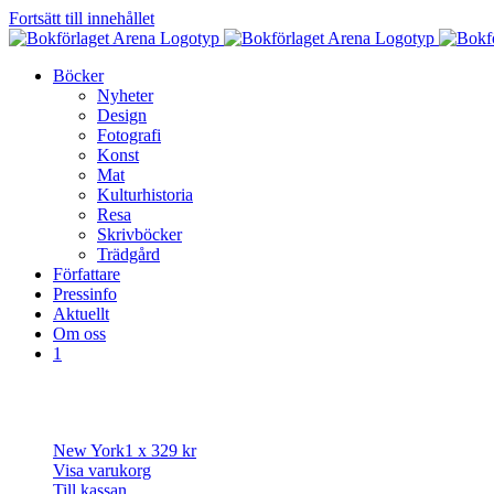
Fortsätt till innehållet
Böcker
Nyheter
Design
Fotografi
Konst
Mat
Kulturhistoria
Resa
Skrivböcker
Trädgård
Författare
Pressinfo
Aktuellt
Om oss
1
New York
1 x
329
kr
Visa varukorg
Till kassan