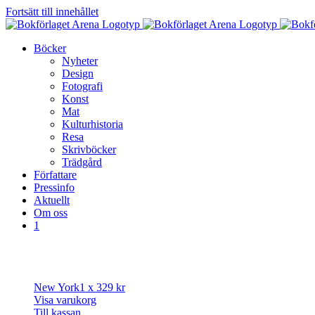
Fortsätt till innehållet
Böcker
Nyheter
Design
Fotografi
Konst
Mat
Kulturhistoria
Resa
Skrivböcker
Trädgård
Författare
Pressinfo
Aktuellt
Om oss
1
New York
1 x
329
kr
Visa varukorg
Till kassan