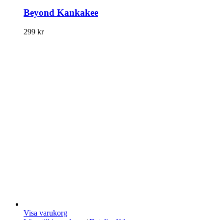
Beyond Kankakee
299
kr
Visa varukorg