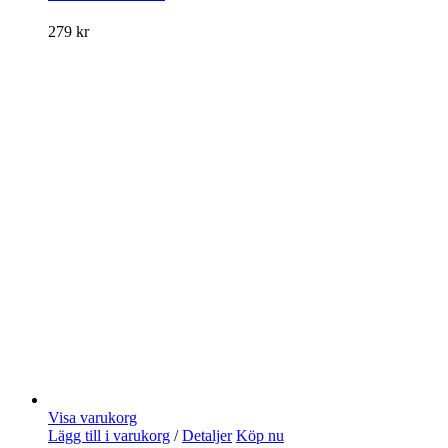
279
kr
Visa varukorg
Lägg till i varukorg
/
Detaljer
Köp nu