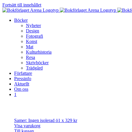
Fortsätt till innehållet
Böcker
Nyheter
Design
Fotografi
Konst
Mat
Kulturhistoria
Resa
Skrivböcker
Trädgård
Författare
Pressinfo
Aktuellt
Om oss
1
Samer: Ingen isolerad ö
1 x
329
kr
Visa varukorg
Till kassan