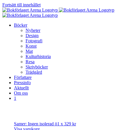
Fortsätt till innehållet
Böcker
Nyheter
Design
Fotografi
Konst
Mat
Kulturhistoria
Resa
Skrivböcker
Trädgård
Författare
Pressinfo
Aktuellt
Om oss
1
Samer: Ingen isolerad ö
1 x
329
kr
Visa varukorg