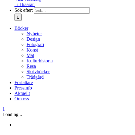
Till kassan
Sök efter:
Böcker
Nyheter
Design
Fotografi
Konst
Mat
Kulturhistoria
Resa
Skrivböcker
Trädgård
Författare
Pressinfo
Aktuellt
Om oss
1
Loading...