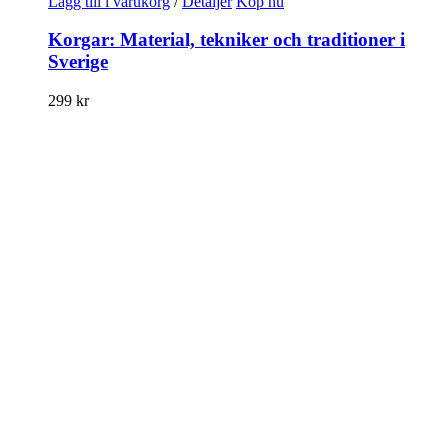
Lägg till i varukorg
/
Detaljer
Köp nu
Korgar: Material, tekniker och traditioner i
Sverige
299
kr