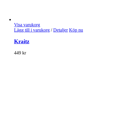
Visa varukorg
Lägg till i varukorg
/
Detaljer
Köp nu
Kraitz
449
kr