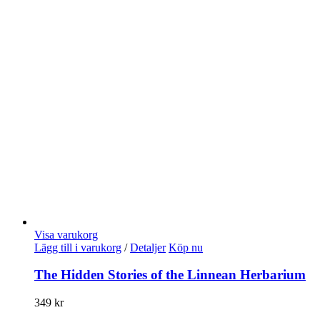
Visa varukorg
Lägg till i varukorg
/
Detaljer
Köp nu
The Hidden Stories of the Linnean Herbarium
349
kr