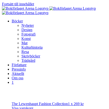
Fortsätt till innehållet
Böcker
Nyheter
Design
Fotografi
Konst
Mat
Kulturhistoria
Resa
Skrivböcker
Trädgård
Författare
Pressinfo
Aktuellt
Om oss
1
The Lewenhaupt Fashion Collection
1 x
269
kr
Visa varukorg