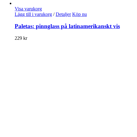
Visa varukorg
Lägg till i varukorg
/
Detaljer
Köp nu
Paletas: pinnglass på latinamerikanskt vis
229
kr