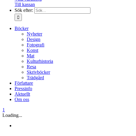
Till kassan
Sök efter:
Böcker
Nyheter
Design
Fotografi
Konst
Mat
Kulturhistoria
Resa
Skrivböcker
Trädgård
Författare
Pressinfo
Aktuellt
Om oss
1
Loading...