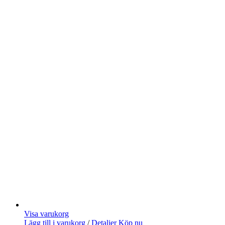
Visa varukorg
Lägg till i varukorg
/
Detaljer
Köp nu