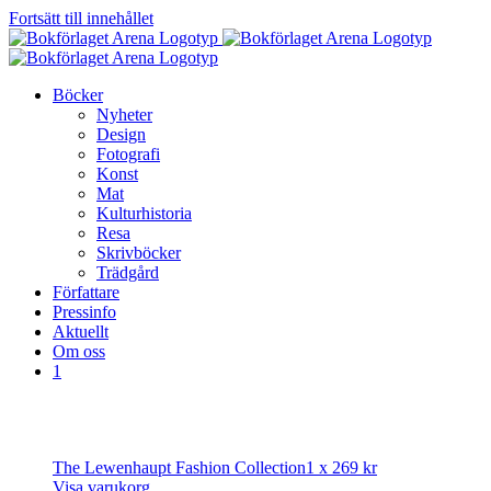
Fortsätt till innehållet
Böcker
Nyheter
Design
Fotografi
Konst
Mat
Kulturhistoria
Resa
Skrivböcker
Trädgård
Författare
Pressinfo
Aktuellt
Om oss
1
The Lewenhaupt Fashion Collection
1 x
269
kr
Visa varukorg