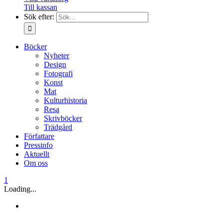
Till kassan
Sök efter:
Böcker
Nyheter
Design
Fotografi
Konst
Mat
Kulturhistoria
Resa
Skrivböcker
Trädgård
Författare
Pressinfo
Aktuellt
Om oss
1
Loading...