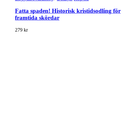
Fatta spaden! Historisk kristidsodling för
framtida skördar
279
kr