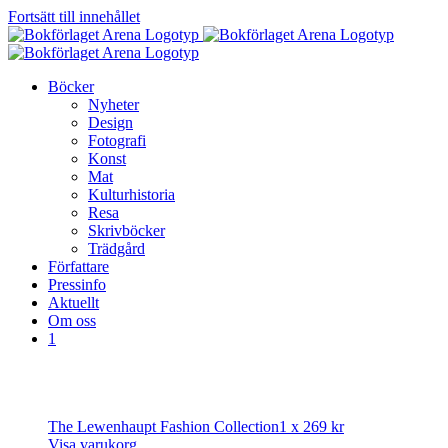
Fortsätt till innehållet
Böcker
Nyheter
Design
Fotografi
Konst
Mat
Kulturhistoria
Resa
Skrivböcker
Trädgård
Författare
Pressinfo
Aktuellt
Om oss
1
The Lewenhaupt Fashion Collection
1 x
269
kr
Visa varukorg