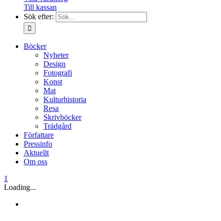
Till kassan
Sök efter:
Böcker
Nyheter
Design
Fotografi
Konst
Mat
Kulturhistoria
Resa
Skrivböcker
Trädgård
Författare
Pressinfo
Aktuellt
Om oss
1
Loading...