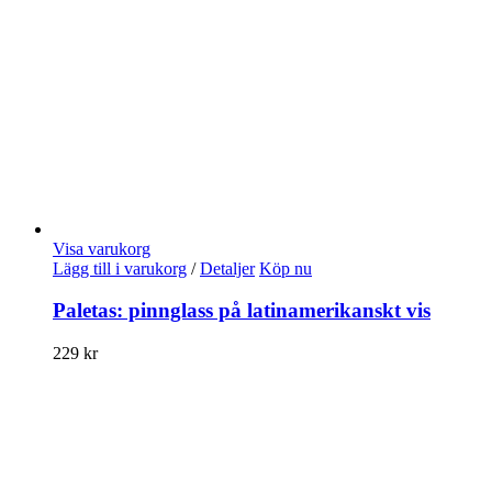
Visa varukorg
Lägg till i varukorg
/
Detaljer
Köp nu
Paletas: pinnglass på latinamerikanskt vis
229
kr