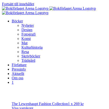
Fortsätt till innehållet
Böcker
Nyheter
Design
Fotografi
Konst
Mat
Kulturhistoria
Resa
Skrivböcker
Trädgård
Författare
Pressinfo
Aktuellt
Om oss
1
The Lewenhaupt Fashion Collection
1 x
269
kr
Visa varukorg