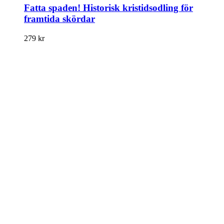
Fatta spaden! Historisk kristidsodling för
framtida skördar
279
kr