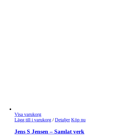
Visa varukorg
Lägg till i varukorg
/
Detaljer
Köp nu
Jens S Jensen – Samlat verk