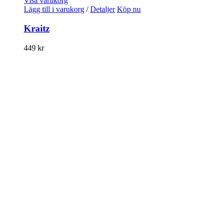
Visa varukorg
Lägg till i varukorg
/
Detaljer
Köp nu
Kraitz
449
kr