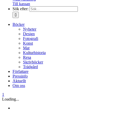
Till kassan
Sök efter:
Böcker
Nyheter
Design
Fotografi
Konst
Mat
Kulturhistoria
Resa
Skrivböcker
Trädgård
Författare
Pressinfo
Aktuellt
Om oss
1
Loading...