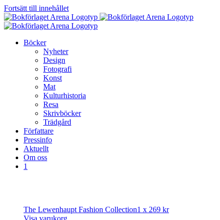
Fortsätt till innehållet
Böcker
Nyheter
Design
Fotografi
Konst
Mat
Kulturhistoria
Resa
Skrivböcker
Trädgård
Författare
Pressinfo
Aktuellt
Om oss
1
The Lewenhaupt Fashion Collection
1 x
269
kr
Visa varukorg