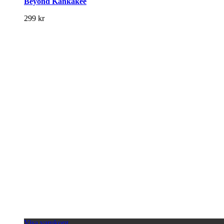
Beyond Kankakee
299
kr
Visa varukorg