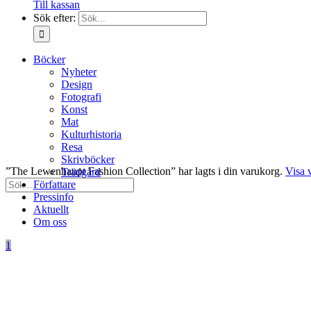
Till kassan
Sök efter:
Böcker
Nyheter
Design
Fotografi
Konst
Mat
Kulturhistoria
Resa
Skrivböcker
”The Lewenhaupt Fashion Collection” har lagts i din varukorg.
Visa 
Trädgård
Författare
Pressinfo
Aktuellt
Om oss
1