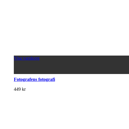
Visa varukorg
Fotografens fotografi
449
kr