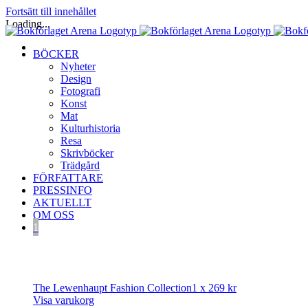
Fortsätt till innehållet
Loading...
BÖCKER
Nyheter
Design
Fotografi
Konst
Mat
Kulturhistoria
Resa
Skrivböcker
Trädgård
FÖRFATTARE
PRESSINFO
AKTUELLT
OM OSS
1
The Lewenhaupt Fashion Collection
1 x
269
kr
Visa varukorg