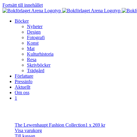
Fortsätt till innehållet
Böcker
Nyheter
Design
Fotografi
Konst
Mat
Kulturhistoria
Resa
Skrivböcker
Trädgård
Författare
Pressinfo
Aktuellt
Om oss
1
The Lewenhaupt Fashion Collection
1 x
269
kr
Visa varukorg
Till kassan