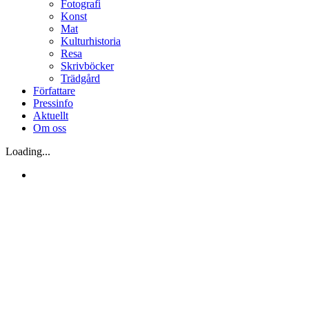
Fotografi
Konst
Mat
Kulturhistoria
Resa
Skrivböcker
Trädgård
Författare
Pressinfo
Aktuellt
Om oss
Loading...