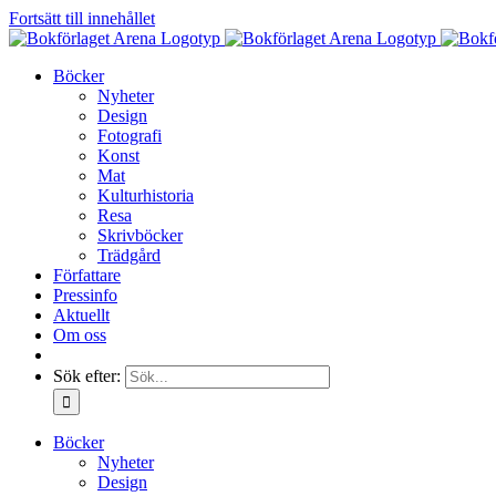
Fortsätt till innehållet
Böcker
Nyheter
Design
Fotografi
Konst
Mat
Kulturhistoria
Resa
Skrivböcker
Trädgård
Författare
Pressinfo
Aktuellt
Om oss
Sök efter:
Böcker
Nyheter
Design