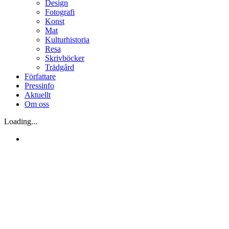
Design
Fotografi
Konst
Mat
Kulturhistoria
Resa
Skrivböcker
Trädgård
Författare
Pressinfo
Aktuellt
Om oss
Loading...