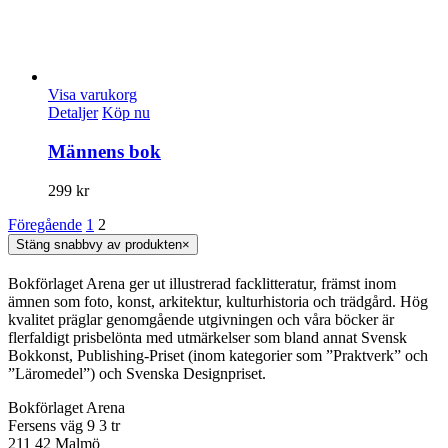
Visa varukorg
Detaljer
Köp nu
Männens bok
299
kr
Föregående
1
2
Stäng snabbvy av produkten
×
Bokförlaget Arena ger ut illustrerad facklitteratur, främst inom
ämnen som foto, konst, arkitektur, kulturhistoria och trädgård. Hög
kvalitet präglar genomgående utgivningen och våra böcker är
flerfaldigt prisbelönta med utmärkelser som bland annat Svensk
Bokkonst, Publishing-Priset (inom kategorier som ”Praktverk” och
”Läromedel”) och Svenska Designpriset.
Bokförlaget Arena
Fersens väg 9 3 tr
211 42 Malmö