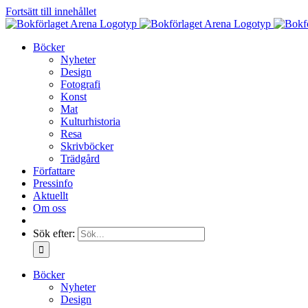
Fortsätt till innehållet
Böcker
Nyheter
Design
Fotografi
Konst
Mat
Kulturhistoria
Resa
Skrivböcker
Trädgård
Författare
Pressinfo
Aktuellt
Om oss
Sök efter:
Böcker
Nyheter
Design