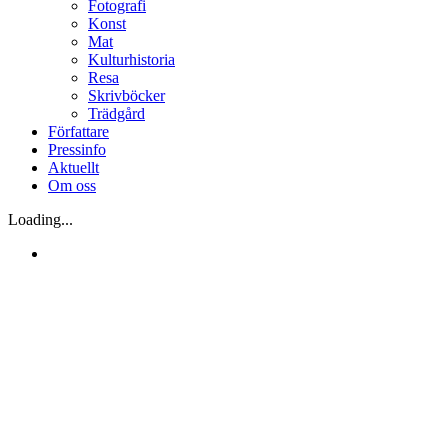
Fotografi
Konst
Mat
Kulturhistoria
Resa
Skrivböcker
Trädgård
Författare
Pressinfo
Aktuellt
Om oss
Loading...