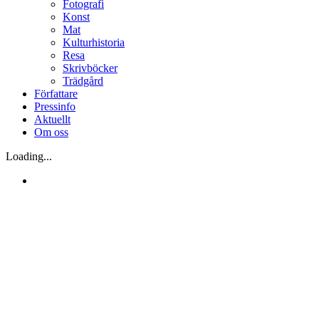
Fotografi
Konst
Mat
Kulturhistoria
Resa
Skrivböcker
Trädgård
Författare
Pressinfo
Aktuellt
Om oss
Loading...