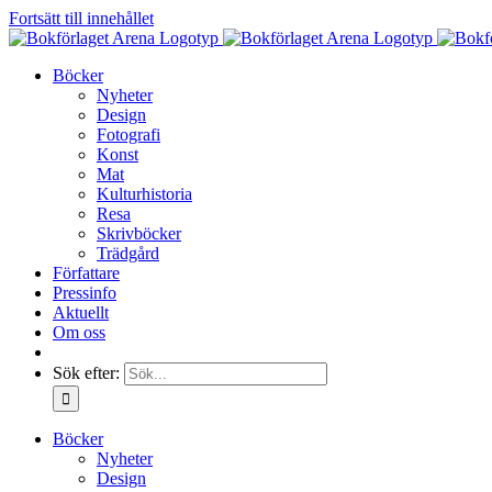
Fortsätt till innehållet
Böcker
Nyheter
Design
Fotografi
Konst
Mat
Kulturhistoria
Resa
Skrivböcker
Trädgård
Författare
Pressinfo
Aktuellt
Om oss
Sök efter:
Böcker
Nyheter
Design