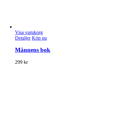
Visa varukorg
Detaljer
Köp nu
Männens bok
299
kr