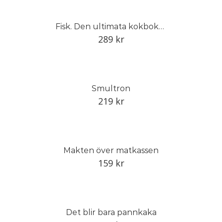
Fisk. Den ultimata kokboken om fisk och skaldjur
289
kr
Smultron
219
kr
Makten över matkassen
159
kr
Det blir bara pannkaka