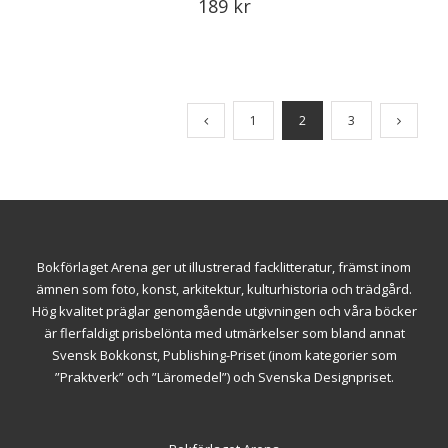
189
kr
1
2
3
Bokförlaget Arena ger ut illustrerad facklitteratur, främst inom
ämnen som foto, konst, arkitektur, kulturhistoria och trädgård.
Hög kvalitet präglar genomgående utgivningen och våra böcker
är flerfaldigt prisbelönta med utmärkelser som bland annat
Svensk Bokkonst, Publishing-Priset (inom kategorier som
”Praktverk” och ”Läromedel”) och Svenska Designpriset.