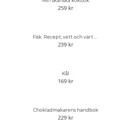
Min skånska kokbok
259
kr
Fisk: Recept, vett och värt att veta
239
kr
Kål
169
kr
Chokladmakarens handbok
229
kr