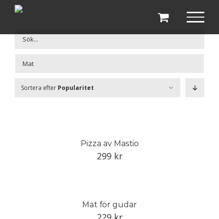
Fortsätt
till
innehållet

Sortera efter
Popularitet
Pizza av Mastio
299
kr
Mat för gudar
229
kr