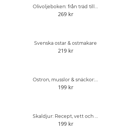
Olivoljeboken: från träd till bord
269
kr
Svenska ostar & ostmakare
219
kr
Ostron, musslor & snäckor: Recept, vett och värt att veta
199
kr
Skaldjur: Recept, vett och värt att veta
199
kr