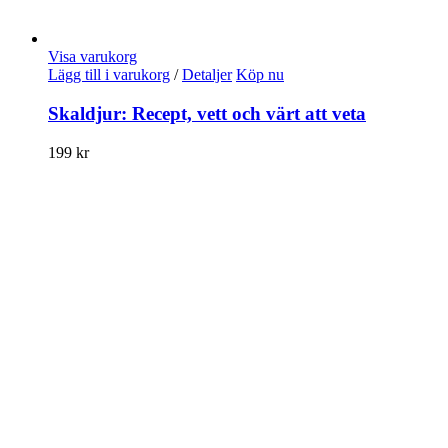
Visa varukorg
Lägg till i varukorg
/
Detaljer
Köp nu
Skaldjur: Recept, vett och värt att veta
199
kr