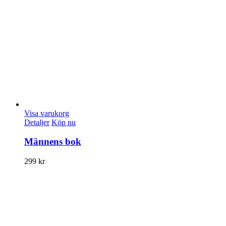
Visa varukorg
Detaljer
Köp nu
Männens bok
299
kr