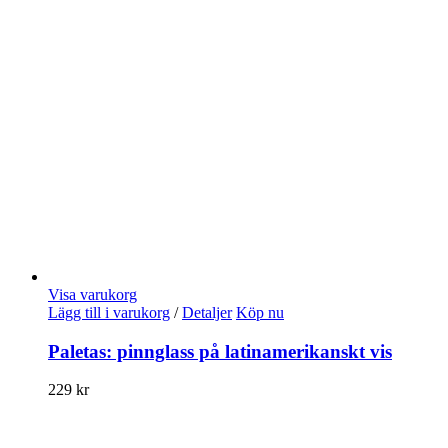
Visa varukorg
Lägg till i varukorg
/
Detaljer
Köp nu
Paletas: pinnglass på latinamerikanskt vis
229
kr