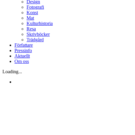
Design
Fotografi
Konst
Mat
Kulturhistoria
Resa
Skrivböcker
Trädgård
Författare
Pressinfo
Aktuellt
Om oss
Loading...