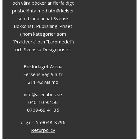
och våra böcker är flerfaldigt
prisbelönta med utmärkelser
som bland annat Svensk
Bokkonst, Publishing-Priset
(inom kategorier som
”Praktverk” och ”Läromedel”)
och Svenska Designpriset.
Bokförlaget Arena
Fersens väg 9 3 tr
211 42 Malmö
info@arenabok.se
040-10 92 50
0709-69 41 35
org.nr: 559048-8796
Returpolicy