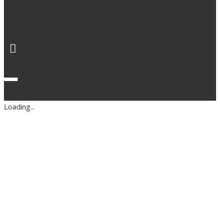
Pressinfo
Aktuellt
Om oss
Loading...