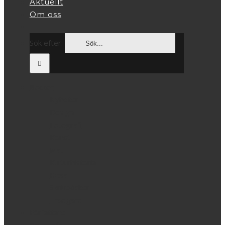
Aktuellt
Om oss
Sök efter:
Böcker
Nyheter
Design
Fotografi
Konst
Mat
Kulturhistoria
Resa
Skrivböcker
Trädgård
Författare