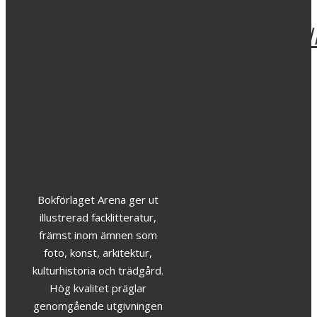
Historisk
kristidsod
för
framtida
skördar
279
kr
Bokförlaget Arena ger ut
illustrerad facklitteratur,
främst inom ämnen som
foto, konst, arkitektur,
kulturhistoria och trädgård.
Hög kvalitet präglar
genomgående utgivningen