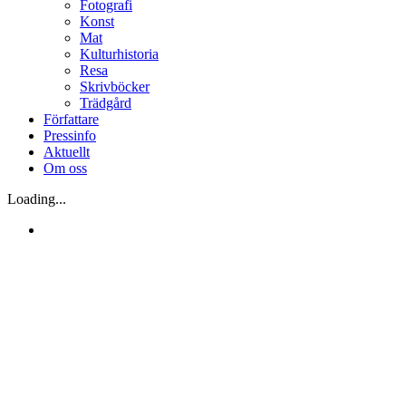
Fotografi
Konst
Mat
Kulturhistoria
Resa
Skrivböcker
Trädgård
Författare
Pressinfo
Aktuellt
Om oss
Loading...