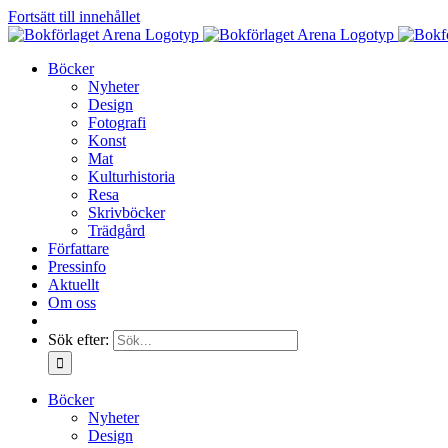
Fortsätt till innehållet
Böcker
Nyheter
Design
Fotografi
Konst
Mat
Kulturhistoria
Resa
Skrivböcker
Trädgård
Författare
Pressinfo
Aktuellt
Om oss
Sök efter:
Böcker
Nyheter
Design