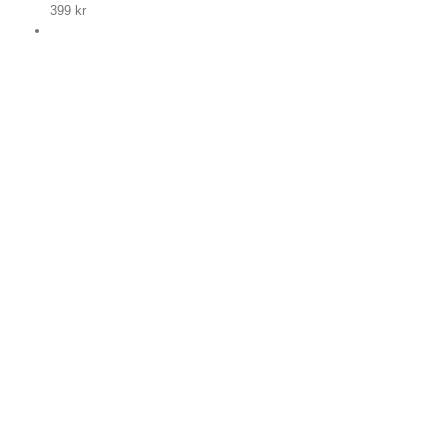
399
kr
p nu