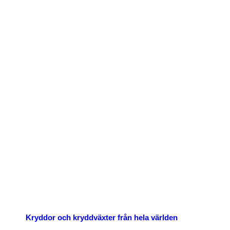
p nu
Kryddor och kryddväxter från hela världen