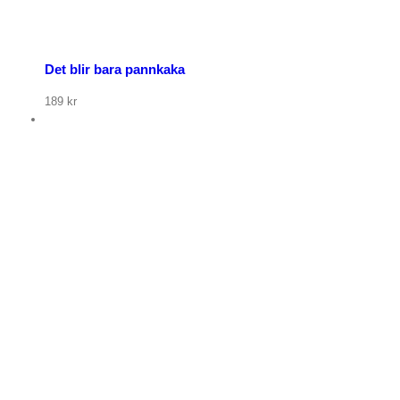
Det blir bara pannkaka
189
kr
p nu