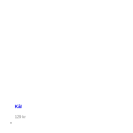
p nu
Kål
129
kr