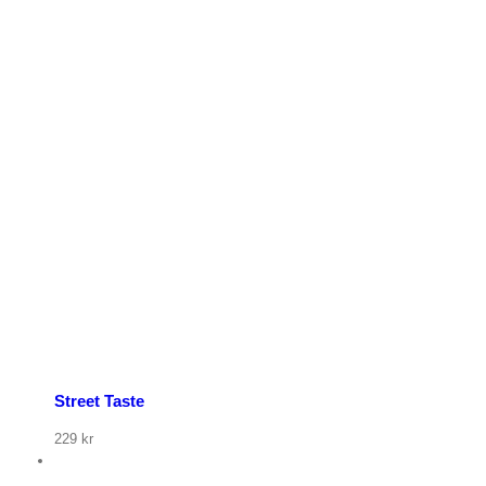
p nu
Street Taste
229
kr