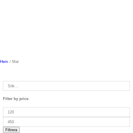
Hem
/
Mat
Filter by price
Min
pris
Max
pris
Filtrera