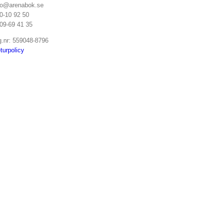
fo@arenabok.se
0-10 92 50
09-69 41 35
g.nr: 559048-8796
turpolicy