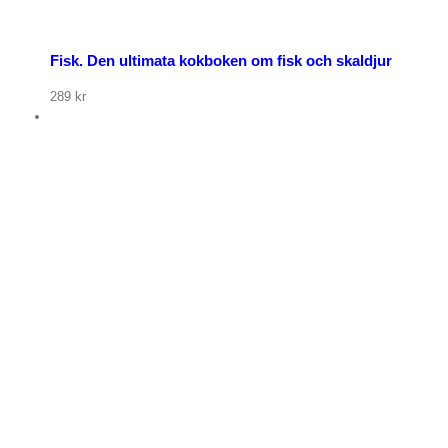
Fisk. Den ultimata kokboken om fisk och skaldjur
289
kr
p nu