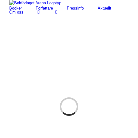
Fortsätt
Böcker
Författare
Pressinfo
Aktuellt
till
Om oss
innehållet
Loading...