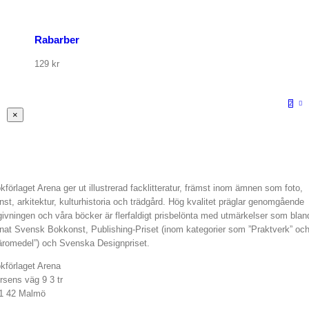
Rabarber
129
kr
1
2
Stäng
×
snabbvy
av
produkten
kförlaget Arena ger ut illustrerad facklitteratur, främst inom ämnen som foto,
nst, arkitektur, kulturhistoria och trädgård. Hög kvalitet präglar genomgående
givningen och våra böcker är flerfaldigt prisbelönta med utmärkelser som blan
nat Svensk Bokkonst, Publishing-Priset (inom kategorier som ”Praktverk” oc
äromedel”) och Svenska Designpriset.
kförlaget Arena
rsens väg 9 3 tr
1 42 Malmö