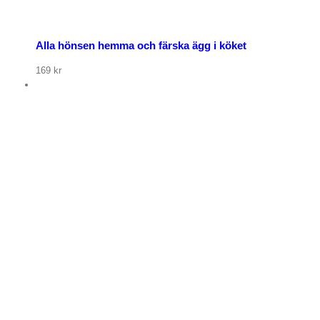
Alla hönsen hemma och färska ägg i köket
169
kr
p nu