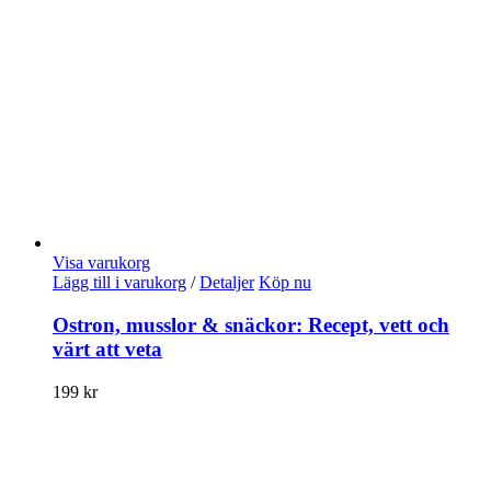
Visa varukorg
Lägg till i varukorg
/
Detaljer
Köp nu
Ostron, musslor & snäckor: Recept, vett och
värt att veta
199
kr