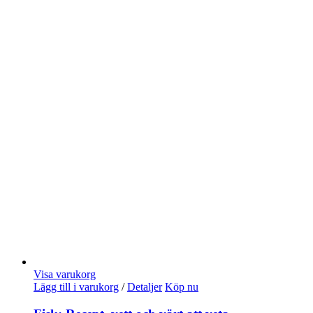
Visa varukorg
Lägg till i varukorg
/
Detaljer
Köp nu