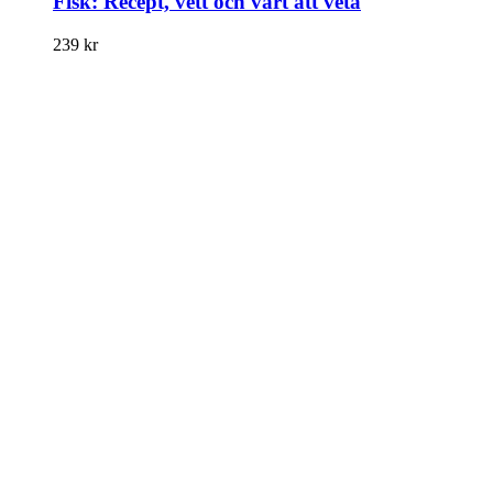
Fisk: Recept, vett och värt att veta
239
kr