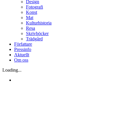
Design
Fotografi
Konst
Mat
Kulturhistoria
Resa
Skrivböcker
Trädgård
Författare
Pressinfo
Aktuellt
Om oss
Loading...