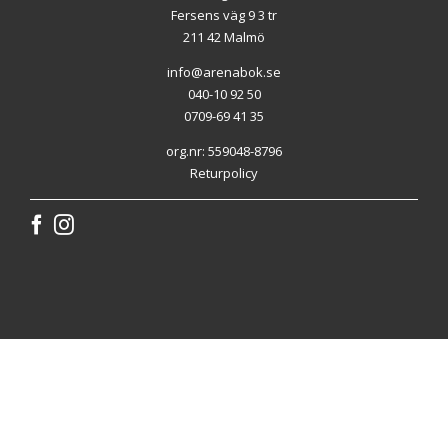
Fersens väg 9 3 tr
211 42 Malmö
info@arenabok.se
040-10 92 50
0709-69 41 35
org.nr: 559048-8796
Returpolicy