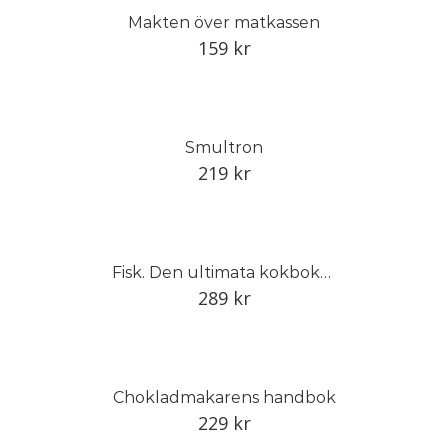
Makten över matkassen
159
kr
Smultron
219
kr
Fisk. Den ultimata kokboken om fisk och skaldjur
289
kr
Chokladmakarens handbok
229
kr