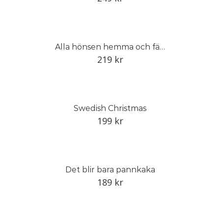
Alla hönsen hemma och färska ägg i köket
219
kr
Swedish Christmas
199
kr
Det blir bara pannkaka
189
kr