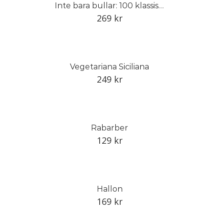
Inte bara bullar: 100 klassiska bakverk och kakor från förr
269
kr
Vegetariana Siciliana
249
kr
Rabarber
129
kr
Hallon
169
kr