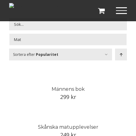
Fortsätt
till
innehållet

Sortera efter
Popularitet
Männens bok
299
kr
Skånska matupplevelser
249
kr