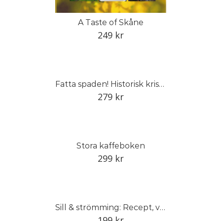
A Taste of Skåne
249
kr
Fatta spaden! Historisk kristidsodling för framtida skördar
279
kr
Stora kaffeboken
299
kr
Sill & strömming: Recept, vett och värt att veta
199
kr