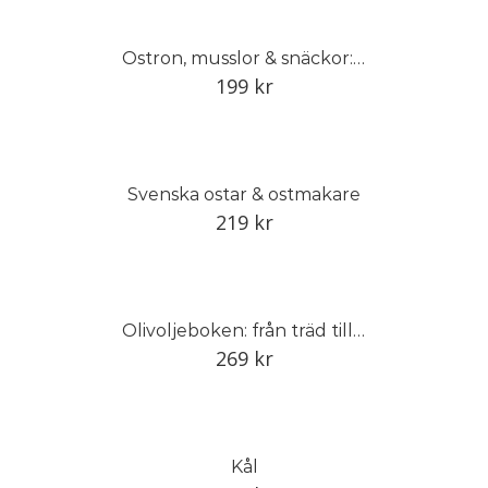
Ostron, musslor & snäckor: Recept, vett och värt att veta
199
kr
Svenska ostar & ostmakare
219
kr
Olivoljeboken: från träd till bord
269
kr
Kål