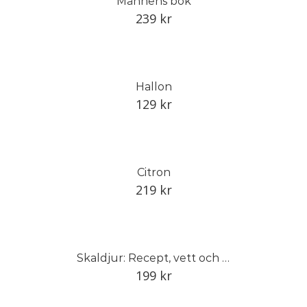
Männens bok
239
kr
Hallon
129
kr
Citron
219
kr
Skaldjur: Recept, vett och värt att veta
199
kr