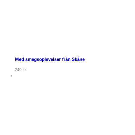
öp nu
Med smagsoplevelser från Skåne
249
kr