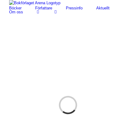
Fortsätt
Böcker
Författare
Pressinfo
Aktuellt
till
Om oss
innehållet
Loading...