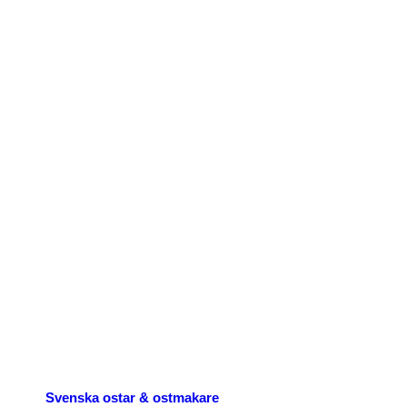
p nu
Svenska ostar & ostmakare