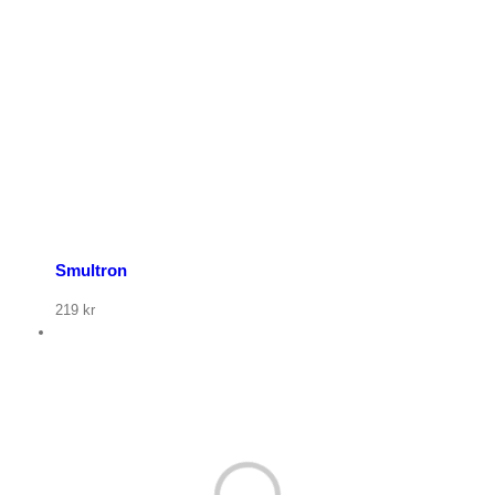
p nu
Smultron
219
kr