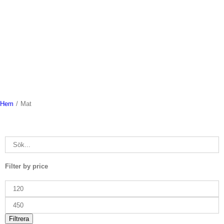
Hem
/
Mat
Filter by price
Min
pris
Max
pris
Filtrera