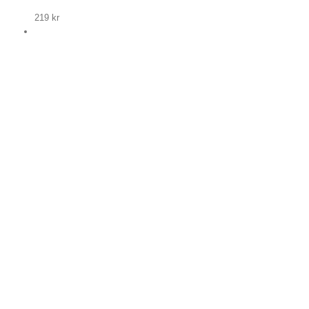
219
kr
p nu