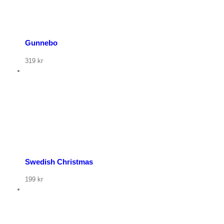
Gunnebo
319
kr
org
r
u
Swedish Christmas
199
kr