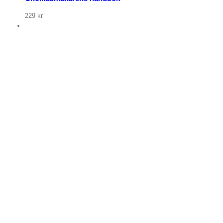
229
kr
p nu