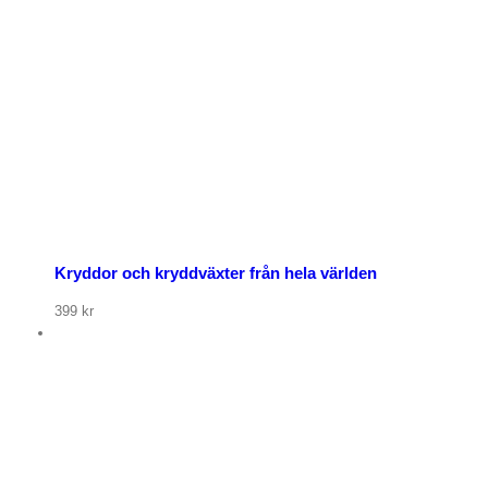
p nu
Kryddor och kryddväxter från hela världen
399
kr