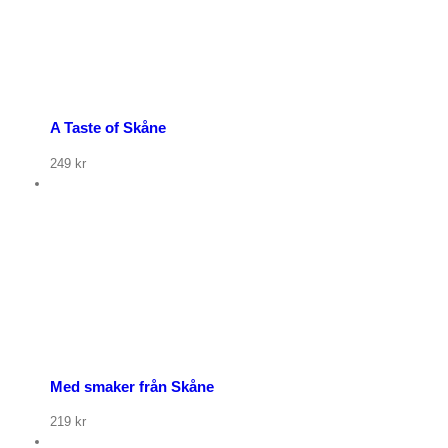
öp nu
A Taste of Skåne
249
kr
Med smaker från Skåne
219
kr