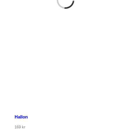
p nu
Hallon
169
kr