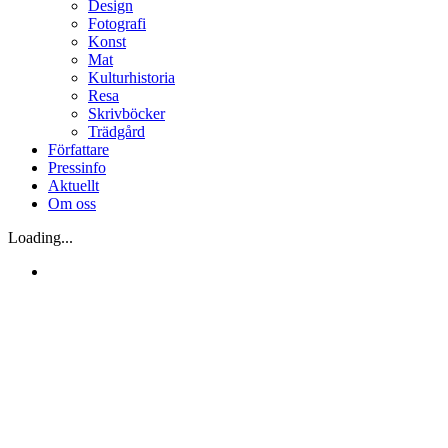
Design
Fotografi
Konst
Mat
Kulturhistoria
Resa
Skrivböcker
Trädgård
Författare
Pressinfo
Aktuellt
Om oss
Loading...