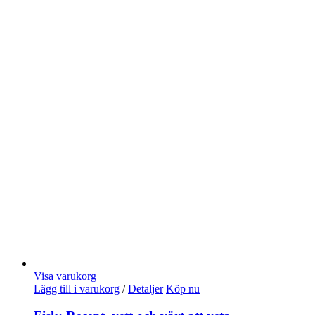
Visa varukorg
Lägg till i varukorg
/
Detaljer
Köp nu