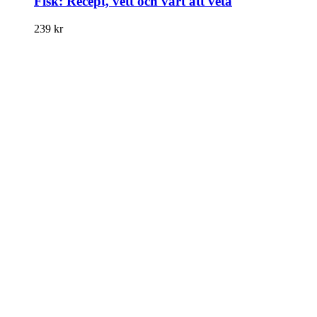
Fisk: Recept, vett och värt att veta
239
kr