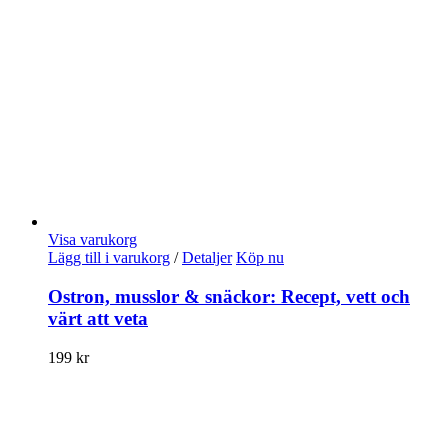
Visa varukorg
Lägg till i varukorg
/
Detaljer
Köp nu
Ostron, musslor & snäckor: Recept, vett och
värt att veta
199
kr