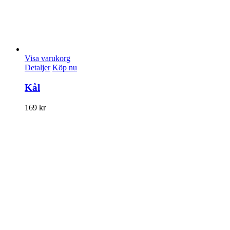
Visa varukorg
Detaljer
Köp nu
Kål
169
kr