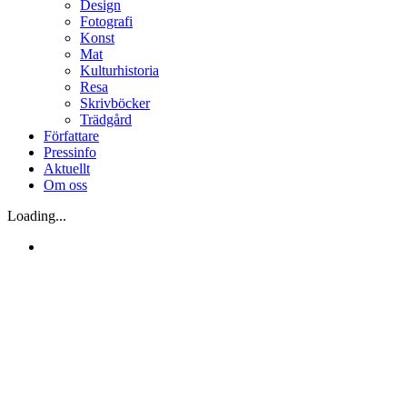
Design
Fotografi
Konst
Mat
Kulturhistoria
Resa
Skrivböcker
Trädgård
Författare
Pressinfo
Aktuellt
Om oss
Loading...