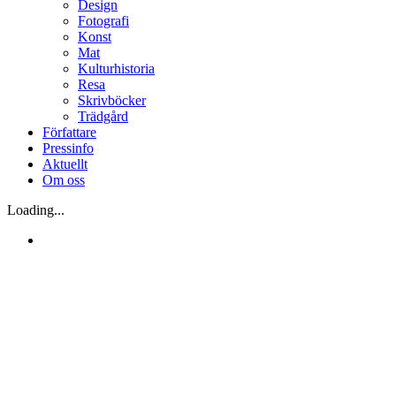
Design
Fotografi
Konst
Mat
Kulturhistoria
Resa
Skrivböcker
Trädgård
Författare
Pressinfo
Aktuellt
Om oss
Loading...