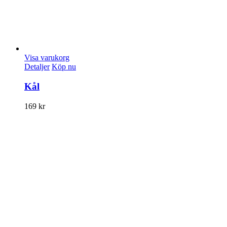
Visa varukorg
Detaljer
Köp nu
Kål
169
kr