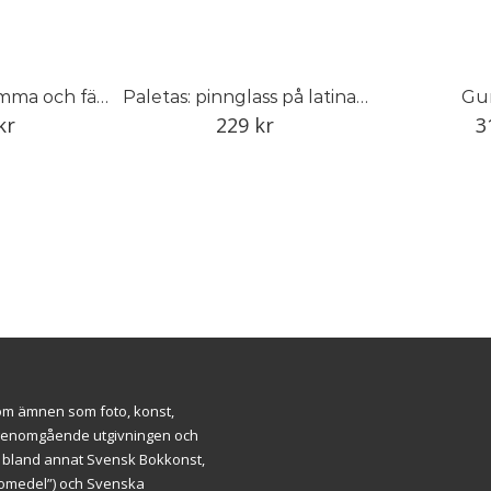
Alla hönsen hemma och färska ägg i köket
Paletas: pinnglass på latinamerikanskt vis
Gu
kr
229
kr
3
inom ämnen som foto, konst,
ar genomgående utgivningen och
m bland annat Svensk Bokkonst,
äromedel”) och Svenska