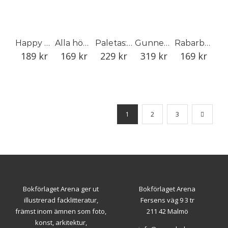
Happy Cookies: nyttigt & gott
Alla hönsen hemma och färska ägg i köket
Paletas: pinnglass på latinamerikanskt vis
Gunnebo
Rabarber
189
kr
169
kr
229
kr
319
kr
169
kr
1
2
3
Bokförlaget Arena ger ut
Bokförlaget Arena
illustrerad facklitteratur,
Fersens väg 9 3 tr
främst inom ämnen som foto,
211 42 Malmö
konst, arkitektur,