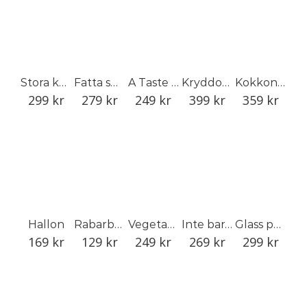
Stora kaffeboken
Fatta spaden! Historisk kristidsodling för framtida skördar
A Taste of Skåne
Kryddor och kryddväxter från hela världen
Kokkonst & Värdskap
299
kr
279
kr
249
kr
399
kr
359
kr
Hallon
Rabarber
Vegetariana Siciliana
Inte bara bullar: 100 klassiska bakverk och kakor från förr
Glass på riktigt
169
kr
129
kr
249
kr
269
kr
299
kr