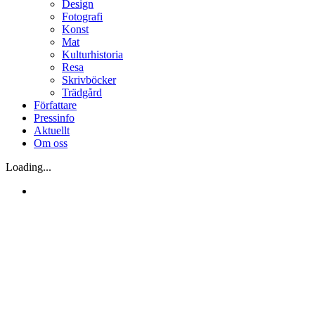
Design
Fotografi
Konst
Mat
Kulturhistoria
Resa
Skrivböcker
Trädgård
Författare
Pressinfo
Aktuellt
Om oss
Loading...