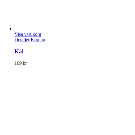
Visa varukorg
Detaljer
Köp nu
Kål
169
kr