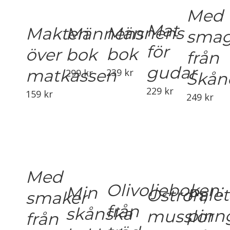
Med
Mat
Männens
Männens
Makten
smag
för
bok
bok
över
från
gudar
matkassen
239
kr
299
kr
Skån
229
kr
159
kr
249
kr
Med
Olivoljeboken:
Min
Palet
Ostron,
smaker
från
skånska
pinn
musslor
från