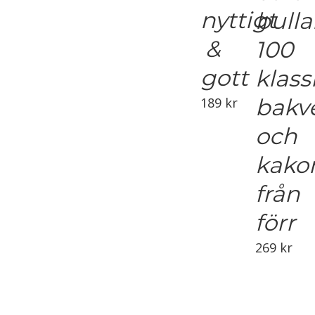
nyttigt
bulla
&
100
gott
klass
bakv
189
kr
och
kako
från
förr
269
kr