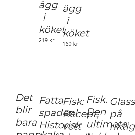
ägg
ägg
i
i
köket
köket
219
kr
169
kr
Det
Fisk.
Fatta
Glas
Fisk:
blir
Den
spaden!
på
Recept,
bara
ultimata
Historisk
riktig
vett
pannkaka