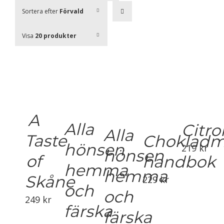
Sortera efter
Förvald
ordning
Visa
20 produkter
A
Alla
Citro
Alla
Taste
Chokladm
hönsen
219
kr
hönsen
of
handbok
hemma
hemma
Skåne
229
kr
och
och
249
kr
färska
färska