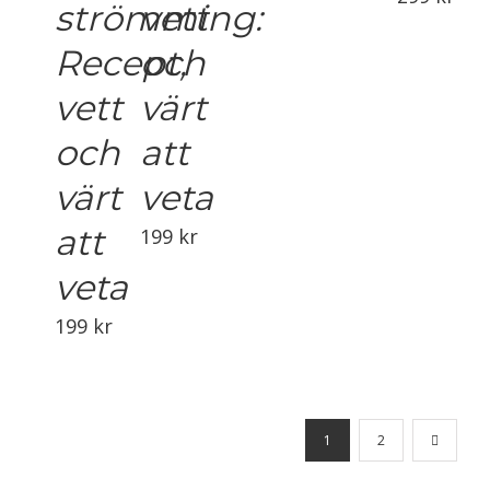
strömming:
vett
Recept,
och
vett
värt
och
att
värt
veta
att
199
kr
veta
199
kr
1
2