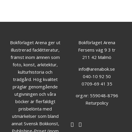
Bokförlaget Arena ger ut
Bokförlaget Arena
illustrerad facklitteratur,
Fersens väg 9 3 tr
främst inom ämnen som
211 42 Malmö
foto, konst, arkitektur,
info@arenabok.se
kulturhistoria och
040-10 92 50
trädgård. Hög kvalitet
0709-69 41 35
präglar genomgående
utgivningen och våra
org.nr: 559048-8796
böcker är flerfaldigt
Returpolicy
prisbelönta med
utmärkelser som bland
annat Svensk Bokkonst,
Publishing-Priset (inom