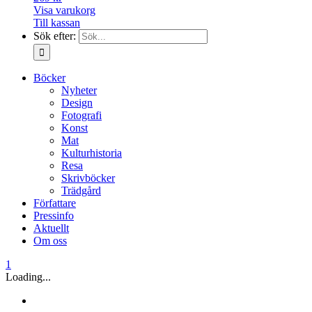
Visa varukorg
Till kassan
Sök efter:
Böcker
Nyheter
Design
Fotografi
Konst
Mat
Kulturhistoria
Resa
Skrivböcker
Trädgård
Författare
Pressinfo
Aktuellt
Om oss
1
Loading...