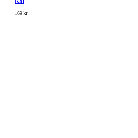
Kål
169
kr