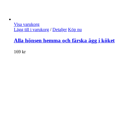
Visa varukorg
Lägg till i varukorg
/
Detaljer
Köp nu
Alla hönsen hemma och färska ägg i köket
169
kr