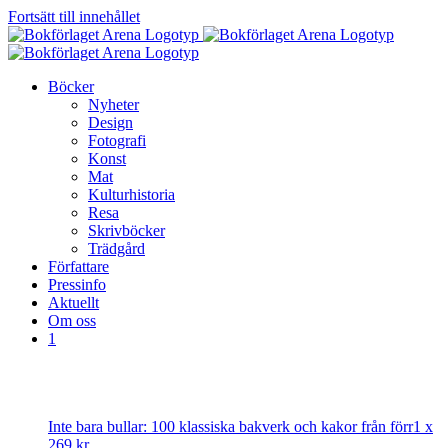
Fortsätt till innehållet
Böcker
Nyheter
Design
Fotografi
Konst
Mat
Kulturhistoria
Resa
Skrivböcker
Trädgård
Författare
Pressinfo
Aktuellt
Om oss
1
Inte bara bullar: 100 klassiska bakverk och kakor från förr
1 x
269
kr