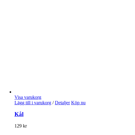
Visa varukorg
Lägg till i varukorg
/
Detaljer
Köp nu
Kål
129
kr