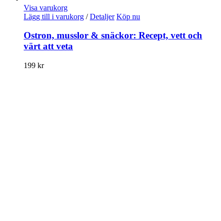
Visa varukorg
Lägg till i varukorg
/
Detaljer
Köp nu
Ostron, musslor & snäckor: Recept, vett och
värt att veta
199
kr