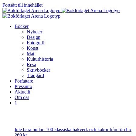
Fortsätt till innehållet
Böcker
Nyheter
Design
Fotografi
Konst
Mat
Kulturhistoria
Resa
Skrivböcker
Trädgård
Författare
Pressinfo
Aktuellt
Om oss
1
Inte bara bullar: 100 klassiska bakverk och kakor från förr
1 x
269
kr