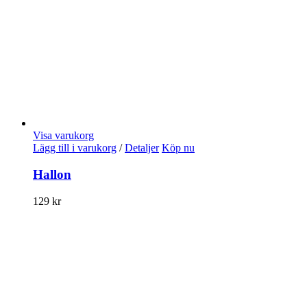
Visa varukorg
Lägg till i varukorg
/
Detaljer
Köp nu
Hallon
129
kr