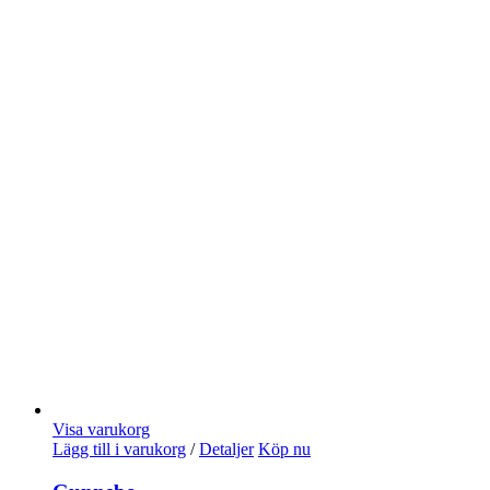
Visa varukorg
Lägg till i varukorg
/
Detaljer
Köp nu