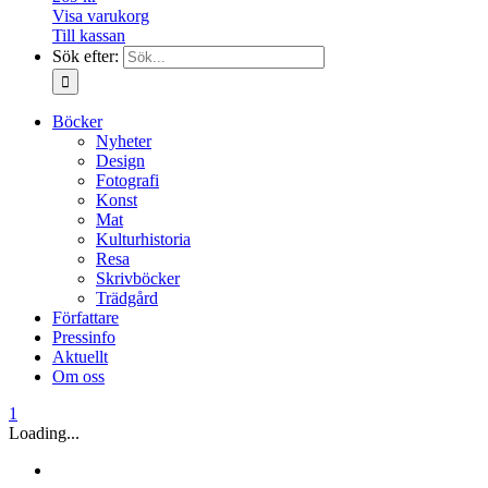
Visa varukorg
Till kassan
Sök efter:
Böcker
Nyheter
Design
Fotografi
Konst
Mat
Kulturhistoria
Resa
Skrivböcker
Trädgård
Författare
Pressinfo
Aktuellt
Om oss
1
Loading...