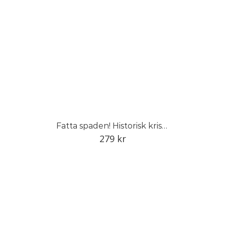
Fatta spaden! Historisk kristidsodling för framtida skördar
279
kr