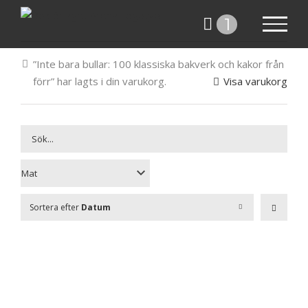
Fortsätt
1
till
innehållet
”Inte bara bullar: 100 klassiska bakverk och kakor från
förr” har lagts i din varukorg.
Visa varukorg
Sortera efter
Datum