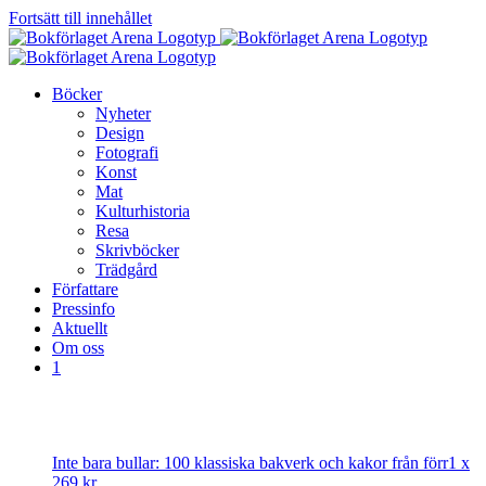
Fortsätt till innehållet
Böcker
Nyheter
Design
Fotografi
Konst
Mat
Kulturhistoria
Resa
Skrivböcker
Trädgård
Författare
Pressinfo
Aktuellt
Om oss
1
Inte bara bullar: 100 klassiska bakverk och kakor från förr
1 x
269
kr