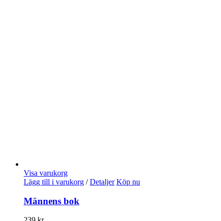
Visa varukorg
Lägg till i varukorg
/
Detaljer
Köp nu
Männens bok
239
kr