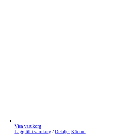
Visa varukorg
Lägg till i varukorg
/
Detaljer
Köp nu