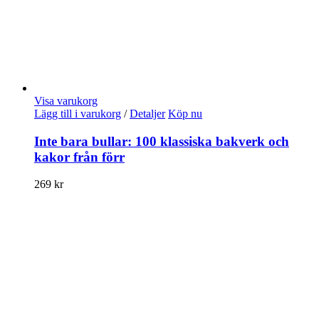
Visa varukorg
Lägg till i varukorg
/
Detaljer
Köp nu
Inte bara bullar: 100 klassiska bakverk och
kakor från förr
269
kr