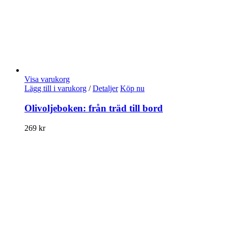
Visa varukorg
Lägg till i varukorg
/
Detaljer
Köp nu
Olivoljeboken: från träd till bord
269
kr