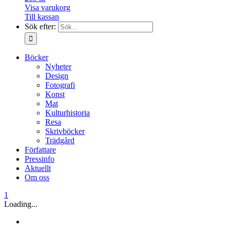
Visa varukorg
Till kassan
Sök efter:
Böcker
Nyheter
Design
Fotografi
Konst
Mat
Kulturhistoria
Resa
Skrivböcker
Trädgård
Författare
Pressinfo
Aktuellt
Om oss
1
Loading...