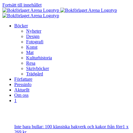
Fortsätt till innehållet
Böcker
Nyheter
Design
Fotografi
Konst
Mat
Kulturhistoria
Resa
Skrivböcker
Trädgård
Författare
Pressinfo
Aktuellt
Om oss
1
Inte bara bullar: 100 klassiska bakverk och kakor från förr
1 x
269
kr