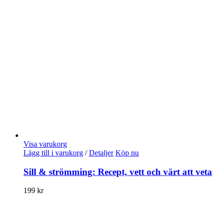
Visa varukorg
Lägg till i varukorg
/
Detaljer
Köp nu
Sill & strömming: Recept, vett och värt att veta
199
kr