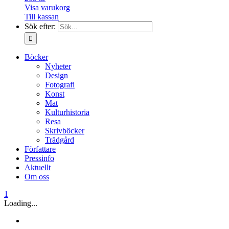
Visa varukorg
Till kassan
Sök efter:
Böcker
Nyheter
Design
Fotografi
Konst
Mat
Kulturhistoria
Resa
Skrivböcker
Trädgård
Författare
Pressinfo
Aktuellt
Om oss
1
Loading...