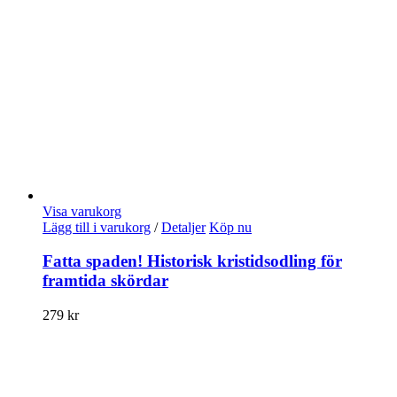
Visa varukorg
Lägg till i varukorg
/
Detaljer
Köp nu
Fatta spaden! Historisk kristidsodling för
framtida skördar
279
kr