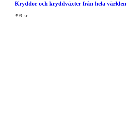
Kryddor och kryddväxter från hela världen
399
kr