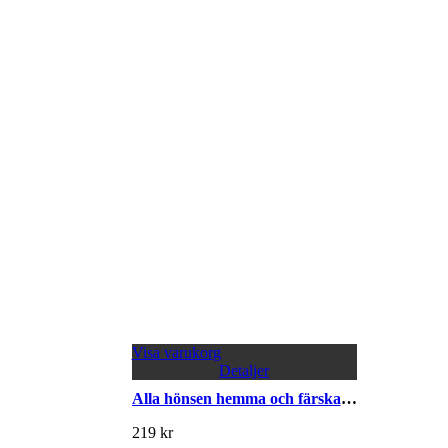
Visa varukorg
Detaljer
Alla hönsen hemma och färska ägg i köket
219
kr