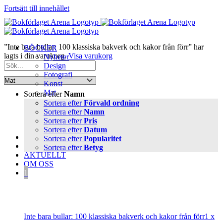
Fortsätt till innehållet
”Inte bara bullar: 100 klassiska bakverk och kakor från förr” har
BÖCKER
lagts i din varukorg.
Visa varukorg
Nyheter
Design
Fotografi
Konst
Mat
Sortera efter
Namn
Kulturhistoria
Sortera efter
Förvald ordning
Resa
Sortera efter
Namn
Skrivböcker
Sortera efter
Pris
Trädgård
Sortera efter
Datum
FÖRFATTARE
Sortera efter
Popularitet
PRESSINFO
Sortera efter
Betyg
AKTUELLT
OM OSS
1
Inte bara bullar: 100 klassiska bakverk och kakor från förr
1 x