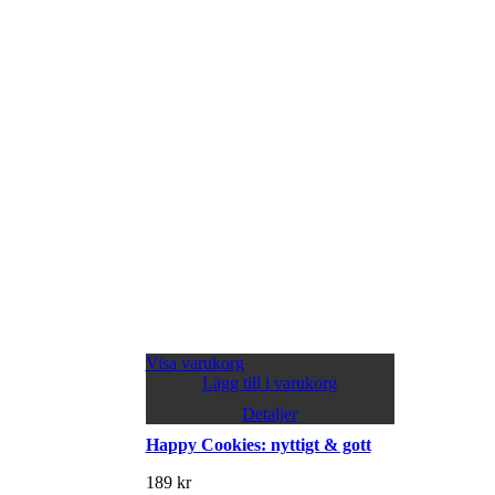
Visa varukorg
Lägg till i varukorg
Detaljer
Happy Cookies: nyttigt & gott
189
kr