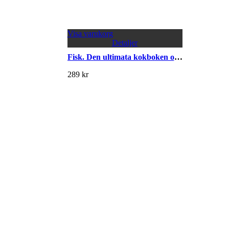
Visa varukorg
Detaljer
Fisk. Den ultimata kokboken om fisk och skaldjur
289
kr