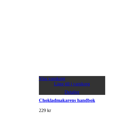
Visa varukorg
Lägg till i varukorg
Detaljer
Chokladmakarens handbok
229
kr