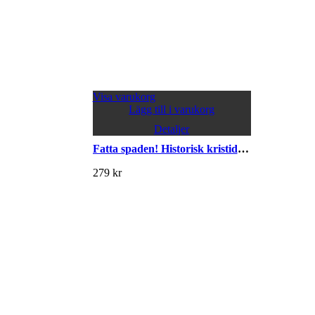
Visa varukorg
Lägg till i varukorg
Detaljer
Fatta spaden! Historisk kristidsodling för framtida skördar
279
kr