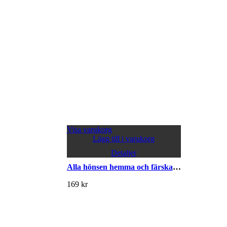
Visa varukorg
Lägg till i varukorg
Detaljer
Alla hönsen hemma och färska ägg i köket
169
kr