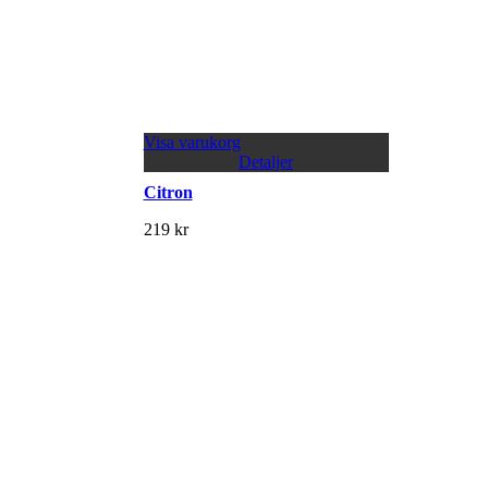
Visa varukorg
Detaljer
Citron
219
kr