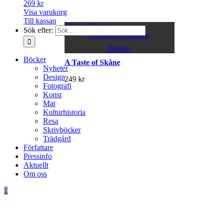
269
kr
Visa varukorg
Till kassan
Visa varukorg
Sök efter:
Lägg till i varukorg
Detaljer
Böcker
A Taste of Skåne
Nyheter
Design
249
kr
Fotografi
Konst
Mat
Kulturhistoria
Resa
Skrivböcker
Trädgård
Författare
Pressinfo
Aktuellt
Om oss
1